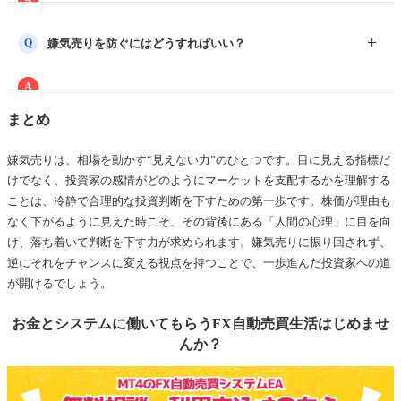
一概には言えません。嫌気売りによって株価が割安になってい
る場合もあります。企業の本質的価値が変わっていないかを見
Q
嫌気売りを防ぐにはどうすればいい？
極め、冷静に判断することが重要です。
A
個人投資家として完全に防ぐのは難しいですが、感情に流され
まとめ
ずに「なぜ売られているのか」を客観的に考える習慣を持つこ
とが大切です。損切りラインを事前に決めておくことも有効で
嫌気売りは、相場を動かす“見えない力”のひとつです。目に見える指標だ
す。
けでなく、投資家の感情がどのようにマーケットを支配するかを理解する
ことは、冷静で合理的な投資判断を下すための第一歩です。株価が理由も
なく下がるように見えた時こそ、その背後にある「人間の心理」に目を向
け、落ち着いて判断を下す力が求められます。嫌気売りに振り回されず、
逆にそれをチャンスに変える視点を持つことで、一歩進んだ投資家への道
が開けるでしょう。
お金とシステムに働いてもらうFX自動売買生活はじめませ
んか？