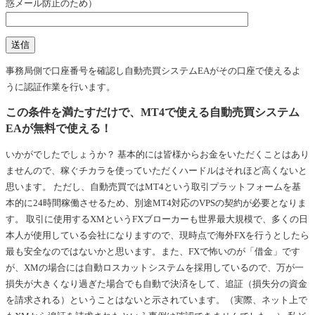
惑メール防止のため）
事務局側で口座番号を確認し自動売買システムEAがその口座で使えるよ
うに認証作業を行います。
この条件を満たすだけで、MT4で使える自動売買システム
EAが無料で使える！
いかがでしたでしょうか？ 基本的には皆様からお金をいただくことはあり
ませんので、稼ぐチカラを使っていただくハードルはそれほど高くないと
思います。 ただし、自動売買ではMT4という取引プラットフォームを基
本的に24時間稼働させるため、別途MT4対応のVPSの契約が必要となりま
す。 取引に使用するXMというFXブローカーも世界最大規模で、多くの日
本人が使用している会社になりますので、現時点で海外FXを行うとしたら
最も安全なのではないかと思います。また、FXで怖いのが「借金」です
が、XMの場合には自動ロスカットシステムを採用しているので、万が一
損失が大きくなり過ぎた場合でも自動で決済をして、追証（損失分の資金
を請求される）ということはないと示されています。（実際、ネット上で