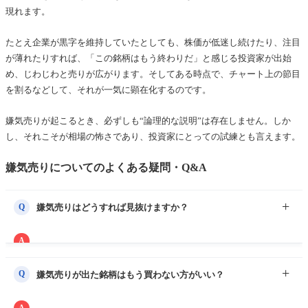
現れます。
たとえ企業が黒字を維持していたとしても、株価が低迷し続けたり、注目
が薄れたりすれば、「この銘柄はもう終わりだ」と感じる投資家が出始
め、じわじわと売りが広がります。そしてある時点で、チャート上の節目
を割るなどして、それが一気に顕在化するのです。
嫌気売りが起こるとき、必ずしも“論理的な説明”は存在しません。しか
し、それこそが相場の怖さであり、投資家にとっての試練とも言えます。
嫌気売りについてのよくある疑問・Q&A
Q
嫌気売りはどうすれば見抜けますか？
A
一見して判断するのは難しいですが、「材料がないのに株価が
じわじわと下がっている」「悪材料に対する反応が過剰になっ
Q
嫌気売りが出た銘柄はもう買わない方がいい？
ている」「SNSや掲示板などでネガティブな空気が広がってい
る」などのサインから察することができます。
A