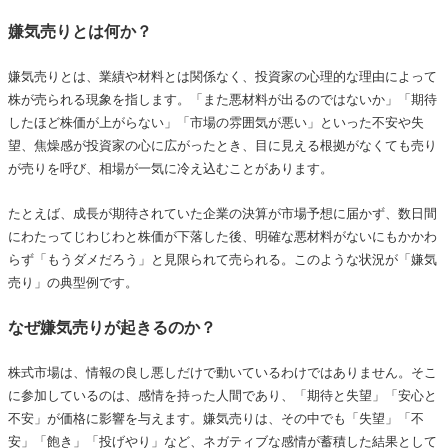
嫌気売りとは何か？
嫌気売りとは、業績や材料とは関係なく、投資家の心理的な理由によって
株が売られる現象を指します。「また悪材料が出るのではないか」「期待
したほど株価が上がらない」「市場の雰囲気が悪い」といった不安や失
望、焦燥感が投資家の心に広がったとき、目に見える根拠がなくても売り
が売りを呼び、相場が一気に冷え込むことがあります。
たとえば、成長が期待されていた企業の決算が市場予想に届かず、数日間
にわたってじわじわと株価が下落した後、明確な悪材料がないにもかかわ
らず「もうダメだろう」と見限られて売られる。このような状況が「嫌気
売り」の典型例です。
なぜ嫌気売りが起きるのか？
株式市場は、情報の良し悪しだけで動いているわけではありません。そこ
に参加しているのは、感情を持った人間であり、「期待と失望」「安心と
不安」が価格に影響を与えます。嫌気売りは、その中でも「失望」「不
安」「飽き」「投げやり」など、ネガティブな感情が蓄積した結果として