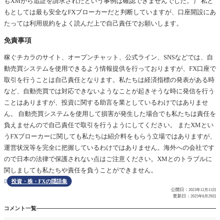
もXMから追証を請求されたという事例は確認できませんでした。） 私ど
もとしては最も安全なFXブローカーだと判断していますが、口座開設にあ
たっては利用規約をよく読んだ上で自己責任でお願いします。
免責事項
稼ぐチカラのサイト、オープンチャット、公式ライン、SNSなどでは、自
動売買システムを使用できるよう情報提供を行っておりますが、FX口座で
取引を行うことは自己責任となります。私たちは経済指標の発表がある時
など、自動売買では対応できないようなことが起きそうな時に発信を行う
ことはありますが、投資に関する助言を業としているわけではありませ
ん。 自動売買システムを使用して損害が発生した場合でも私たちは責任を
負えませんので自己責任で取引を行うようにしてください。 またXMとい
うFXブローカーに関しても私たちは紹介料をもらう立場ではありますが、
運営状況等を完全に把握しているわけではありません。海外への会社です
ので日本の法律で保護されない点はご注意ください。XMとのトラブルに
関しましても私たちや責任を負うことができません。
投資・株・FXの隠語集

公開日：
2023年12月11日
更新日：
2025年6月29日
コメント一覧