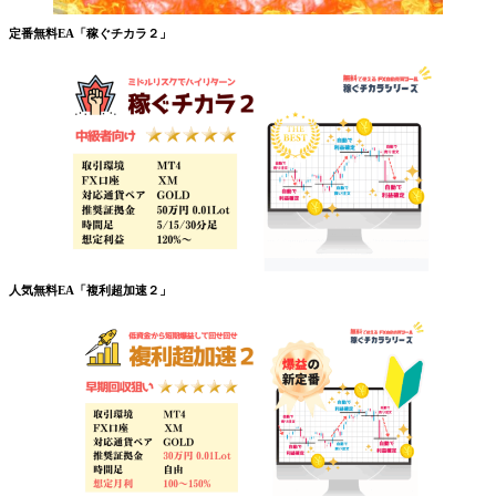
定番無料EA「稼ぐチカラ２」
人気無料EA「複利超加速２」