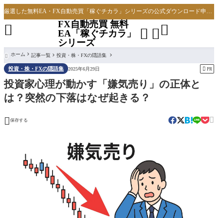
厳選した無料EA・FX自動売買「稼ぐチカラ」シリーズの公式ダウンロード申し込みサイト
FX自動売買 無料




EA「稼ぐチカラ」
シリーズ
ホーム
記事一覧
投資・株・FXの隠語集

投資・株・FXの隠語集

2025年6月29日
PR
投資家心理が動かす「嫌気売り」の正体と
は？突然の下落はなぜ起きる？


保存する