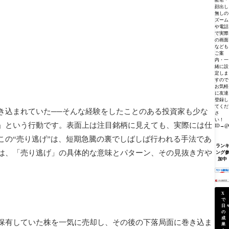
匿名・
顔出し
無しの
ズーム
や電話
で実際
の画面
なども
ご案
内・一
緒に設
定しま
すので
お気軽
に友達
登録し
てくだ
き込まれていた──そんな経験をしたことのある投資家も少な
さ
い！
」という行動です。表面上は注目銘柄に見えても、実際には仕
ID→@0
この“売り逃げ”は、短期急騰の裏でしばしば行われる手法であ
ラン
は、「売り逃げ」の具体的な意味とパターン、その見抜き方や
ング
加中
X
で
日
の
成
保有していた株を一気に売却し、その後の下落局面に巻き込ま
果