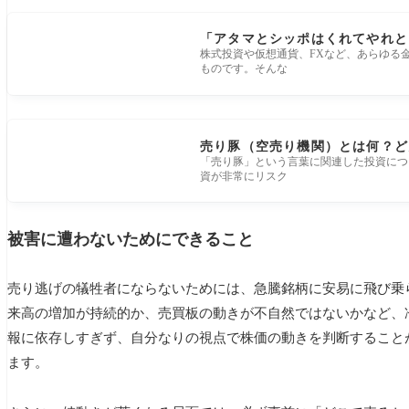
「アタマとシッポはくれてやれと
株式投資や仮想通貨、FXなど、あらゆる
ものです。そんな
売り豚（空売り機関）とは何？ど
「売り豚」という言葉に関連した投資につ
資が非常にリスク
被害に遭わないためにできること
売り逃げの犠牲者にならないためには、急騰銘柄に安易に飛び乗
来高の増加が持続的か、売買板の動きが不自然ではないかなど、
報に依存しすぎず、自分なりの視点で株価の動きを判断すること
ます。