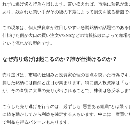
れずに逃げ切る行為を指します。言い換えれば、市場に熱気が集
あり、残された買い手がその後の下落によって損失を被る構図で
この現象は、個人投資家が注目しやすい急騰銘柄や話題性のある
仕掛けた側が大口の買い注文やSNSなどの情報拡散によって相
という流れが典型的です。
なぜ売り逃げは起こるのか？誰が仕掛けるのか？
売り逃げは、市場の仕組みと投資家心理の盲点を突いた行為です
騰した銘柄には自然と注目が集まります。特に個人投資家は「も
が、その直後に大量の売りが出されることで、株価は急反落しま
こうした売り逃げを行うのは、必ずしも“悪意ある組織”とは限
に値を動かしてから利益を確定する人もいます。中には一度買い
で利益を得るパターンもあります。