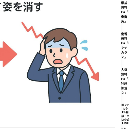
爆益
無料
EA「
奇御
免」
定番
無料
EA「
ぐチ
カラ
２」
人気
無料
EA「
利超
加速
２」
稼ぐ
カラ
EA相
談・
込公
LINE