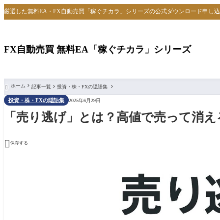
厳選した無料EA・FX自動売買「稼ぐチカラ」シリーズの公式ダウンロード申し
FX自動売買 無料EA「稼ぐチカラ」シリーズ
ホーム
記事一覧
投資・株・FXの隠語集

投資・株・FXの隠語集
2025年6月29日
「売り逃げ」とは？高値で売って消え

保存する