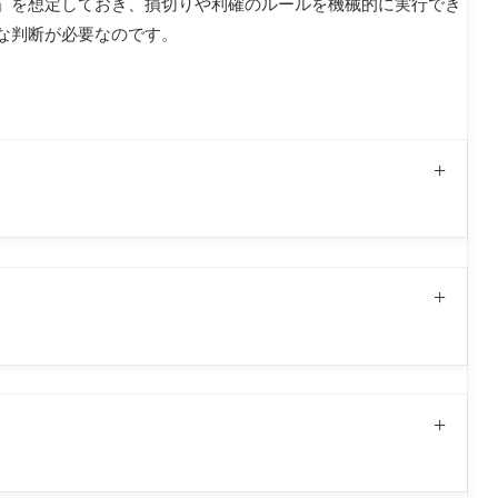
」を想定しておき、損切りや利確のルールを機械的に実行でき
な判断が必要なのです。
れるものです。一方「売り逃げ」は、意図的に相場を動かし
るという性質を持つため、被害者が出やすい点が大きな違い
た銘柄や、板が薄く出来高に波がある銘柄にはリスクが潜ん
かを確認することが大切です。
？