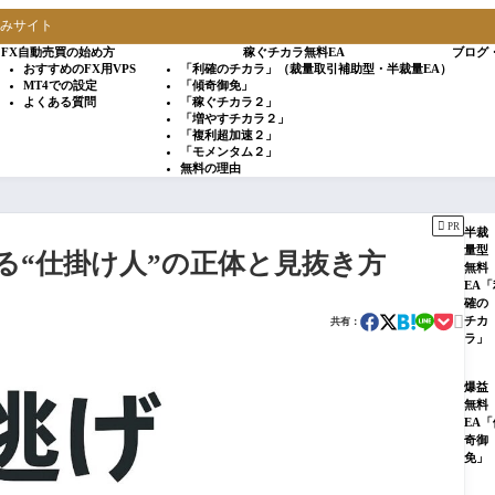
込みサイト
FX自動売買の始め方
稼ぐチカラ無料EA
ブログ
おすすめのFX用VPS
「利確のチカラ」（裁量取引補助型・半裁量EA）
MT4での設定
「傾奇御免」
よくある質問
「稼ぐチカラ２」
「増やすチカラ２」
「複利超加速２」
「モメンタム２」
無料の理由

PR
半裁
量型
る“仕掛け人”の正体と見抜き方
無料
EA「
確の

チカ
共有：
ラ」
爆益
無料
EA「
奇御
免」