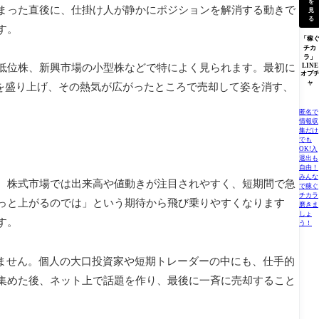
を
まった直後に、仕掛け人が静かにポジションを解消する動きで
見
る
す。
「稼
チカ
ラ」
LINE
低位株、新興市場の小型株などで特によく見られます。最初に
オプ
ャ
場を盛り上げ、その熱気が広がったところで売却して姿を消す、
匿名で
情報収
集だけ
でも
OK!入
退出も
自由！
みんな
。株式市場では出来高や値動きが注目されやすく、短期間で急
で稼ぐ
チカラ
っと上がるのでは」という期待から飛び乗りやすくなります
磨きま
しょ
す。
う！
りません。個人の大口投資家や短期トレーダーの中にも、仕手的
集めた後、ネット上で話題を作り、最後に一斉に売却すること