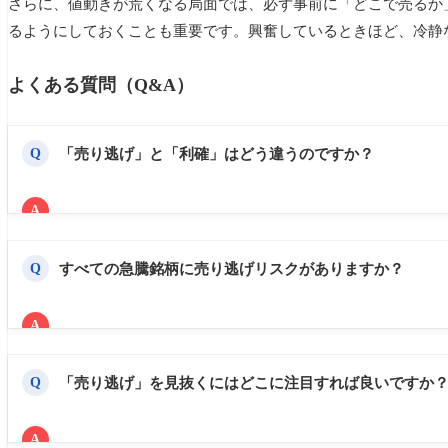
さらに、値動きが荒くなる局面では、必ず事前に「どこで売るか
るようにしておくことも重要です。興奮しているときほど、冷静
よくある質問（Q&A）
「売り逃げ」と「利確」はどう違うのですか？
Q
A
「利確」は適正な利益確定であり、売買の中で当然行わ
ておいて他人に高値で買わせ、その後に一気に売り抜け
すべての急騰銘柄に売り逃げリスクがありますか？
Q
です。
A
すべてではありませんが、特に短期間で材料なく急騰し
でいます。明確な業績改善や好材料が裏付けされている
「売り逃げ」を見抜くにはどこに注目すれば良いですか
Q
A