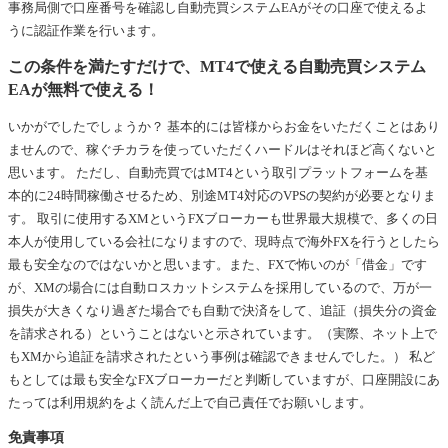
事務局側で口座番号を確認し自動売買システムEAがその口座で使えるよ
うに認証作業を行います。
この条件を満たすだけで、MT4で使える自動売買システム
EAが無料で使える！
いかがでしたでしょうか？ 基本的には皆様からお金をいただくことはあり
ませんので、稼ぐチカラを使っていただくハードルはそれほど高くないと
思います。 ただし、自動売買ではMT4という取引プラットフォームを基
本的に24時間稼働させるため、別途MT4対応のVPSの契約が必要となりま
す。 取引に使用するXMというFXブローカーも世界最大規模で、多くの日
本人が使用している会社になりますので、現時点で海外FXを行うとしたら
最も安全なのではないかと思います。また、FXで怖いのが「借金」です
が、XMの場合には自動ロスカットシステムを採用しているので、万が一
損失が大きくなり過ぎた場合でも自動で決済をして、追証（損失分の資金
を請求される）ということはないと示されています。（実際、ネット上で
もXMから追証を請求されたという事例は確認できませんでした。） 私ど
もとしては最も安全なFXブローカーだと判断していますが、口座開設にあ
たっては利用規約をよく読んだ上で自己責任でお願いします。
免責事項