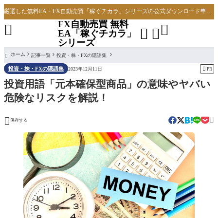
厳選した無料EA・FX自動売買「稼ぐチカラ」シリーズの公式ダウンロード申し込みサイト
FX自動売買 無料




EA「稼ぐチカラ」
シリーズ
ホーム
記事一覧
投資・株・FXの隠語集

投資・株・FXの隠語集

2023年12月11日
PR
投資用語「元本確保型商品」の意味やヤバい
危険なリスクを解説！


保存する