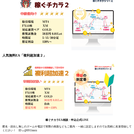
人気無料EA「複利超加速２」
稼ぐチカラEA相談・申込公式LINE
匿名・顔出し無しのズームや電話で実際の画面などもご案内・一緒に設定しますのでお気軽に友達登録して
ください！ ID→@091lmrrz