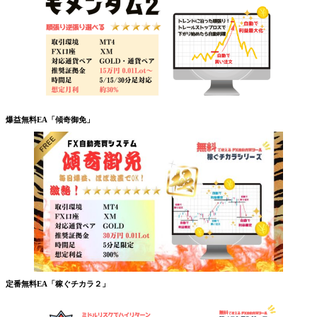
爆益無料EA「傾奇御免」
定番無料EA「稼ぐチカラ２」