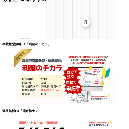

半裁量型無料EA「利確のチカラ」
爆益無料EA「傾奇御免」