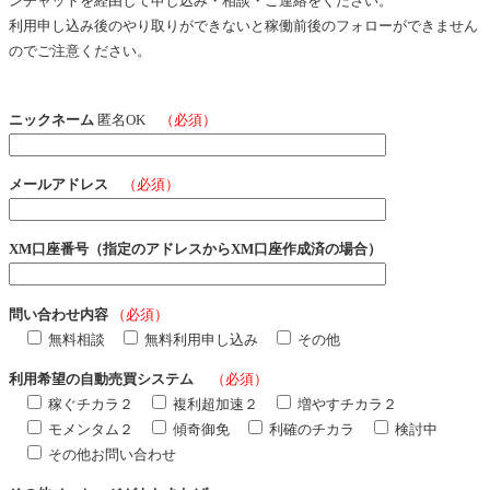
ンチャットを経由して申し込み・相談・ご連絡をください。
利用申し込み後のやり取りができないと稼働前後のフォローができません
のでご注意ください。
ニックネーム
匿名OK
（必須）
メールアドレス
（必須）
XM口座番号（指定のアドレスからXM口座作成済の場合）
問い合わせ内容
（必須）
無料相談
無料利用申し込み
その他
利用希望の自動売買システム
（必須）
稼ぐチカラ２
複利超加速２
増やすチカラ２
モメンタム２
傾奇御免
利確のチカラ
検討中
その他お問い合わせ