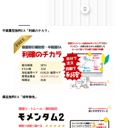

半裁量型無料EA「利確のチカラ」
爆益無料EA「傾奇御免」