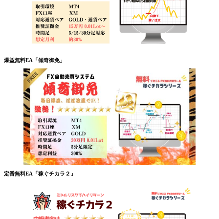
爆益無料EA「傾奇御免」
定番無料EA「稼ぐチカラ２」