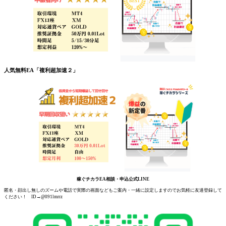
人気無料EA「複利超加速２」
稼ぐチカラEA相談・申込公式LINE
匿名・顔出し無しのズームや電話で実際の画面などもご案内・一緒に設定しますのでお気軽に友達登録して
ください！ ID→@091lmrrz