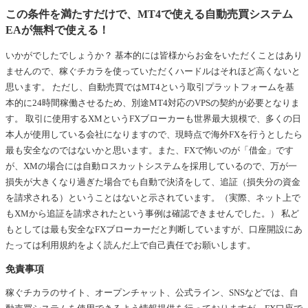
この条件を満たすだけで、MT4で使える自動売買システム
EAが無料で使える！
いかがでしたでしょうか？ 基本的には皆様からお金をいただくことはあり
ませんので、稼ぐチカラを使っていただくハードルはそれほど高くないと
思います。 ただし、自動売買ではMT4という取引プラットフォームを基
本的に24時間稼働させるため、別途MT4対応のVPSの契約が必要となりま
す。 取引に使用するXMというFXブローカーも世界最大規模で、多くの日
本人が使用している会社になりますので、現時点で海外FXを行うとしたら
最も安全なのではないかと思います。また、FXで怖いのが「借金」です
が、XMの場合には自動ロスカットシステムを採用しているので、万が一
損失が大きくなり過ぎた場合でも自動で決済をして、追証（損失分の資金
を請求される）ということはないと示されています。（実際、ネット上で
もXMから追証を請求されたという事例は確認できませんでした。） 私ど
もとしては最も安全なFXブローカーだと判断していますが、口座開設にあ
たっては利用規約をよく読んだ上で自己責任でお願いします。
免責事項
稼ぐチカラのサイト、オープンチャット、公式ライン、SNSなどでは、自