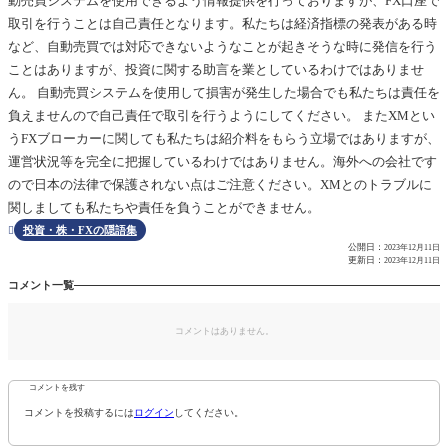
動売買システムを使用できるよう情報提供を行っておりますが、FX口座で
取引を行うことは自己責任となります。私たちは経済指標の発表がある時
など、自動売買では対応できないようなことが起きそうな時に発信を行う
ことはありますが、投資に関する助言を業としているわけではありませ
ん。 自動売買システムを使用して損害が発生した場合でも私たちは責任を
負えませんので自己責任で取引を行うようにしてください。 またXMとい
うFXブローカーに関しても私たちは紹介料をもらう立場ではありますが、
運営状況等を完全に把握しているわけではありません。海外への会社です
ので日本の法律で保護されない点はご注意ください。XMとのトラブルに
関しましても私たちや責任を負うことができません。
投資・株・FXの隠語集

公開日：
2023年12月11日
更新日：
2023年12月11日
コメント一覧
コメントはありません。
コメントを残す
コメントを投稿するには
ログイン
してください。