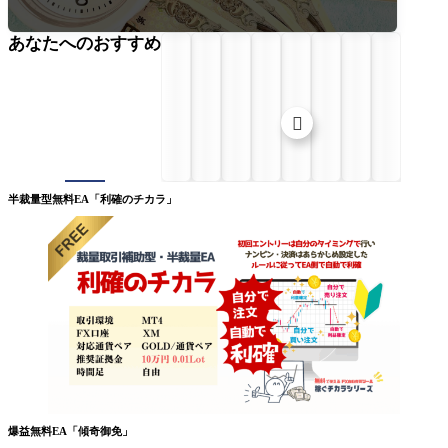
あなたへのおすすめ

半裁量型無料EA「利確のチカラ」
爆益無料EA「傾奇御免」