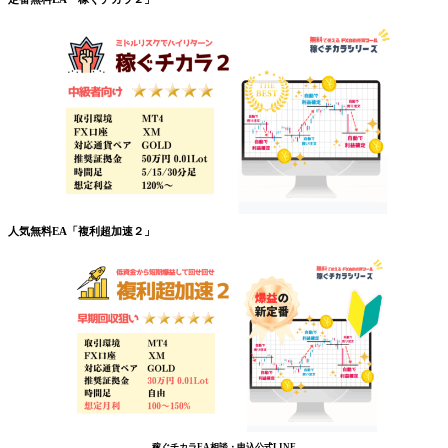
人気無料EA「複利超加速２」
稼ぐチカラEA相談・申込公式LINE