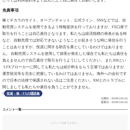
たっては利用規約をよく読んだ上で自己責任でお願いします。
免責事項
稼ぐチカラのサイト、オープンチャット、公式ライン、SNSなどでは、自
動売買システムを使用できるよう情報提供を行っておりますが、FX口座で
取引を行うことは自己責任となります。私たちは経済指標の発表がある時
など、自動売買では対応できないようなことが起きそうな時に発信を行う
ことはありますが、投資に関する助言を業としているわけではありませ
ん。 自動売買システムを使用して損害が発生した場合でも私たちは責任を
負えませんので自己責任で取引を行うようにしてください。 またXMとい
うFXブローカーに関しても私たちは紹介料をもらう立場ではありますが、
運営状況等を完全に把握しているわけではありません。海外への会社です
ので日本の法律で保護されない点はご注意ください。XMとのトラブルに
関しましても私たちや責任を負うことができません。
投資・株・FXの隠語集

公開日：
2023年12月11日
更新日：
2023年12月11日
コメント一覧
コメントはありません。