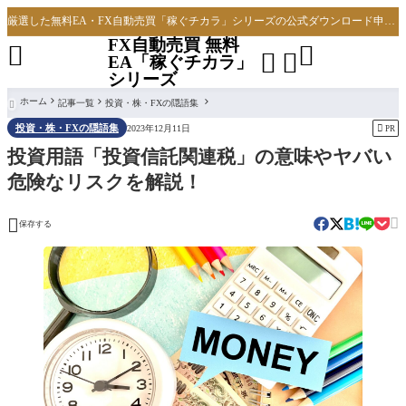
厳選した無料EA・FX自動売買「稼ぐチカラ」シリーズの公式ダウンロード申し込みサイト
FX自動売買 無料




EA「稼ぐチカラ」
シリーズ
ホーム
記事一覧
投資・株・FXの隠語集

投資・株・FXの隠語集

2023年12月11日
PR
投資用語「投資信託関連税」の意味やヤバい
危険なリスクを解説！


保存する