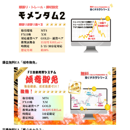
爆益無料EA「傾奇御免」
定番無料EA「稼ぐチカラ２」