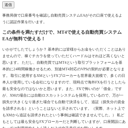
事務局側で口座番号を確認し自動売買システムEAがその口座で使えるよ
うに認証作業を行います。
この条件を満たすだけで、MT4で使える自動売買システム
EAが無料で使える！
いかがでしたでしょうか？ 基本的には皆様からお金をいただくことはあり
ませんので、稼ぐチカラを使っていただくハードルはそれほど高くないと
思います。 ただし、自動売買ではMT4という取引プラットフォームを基
本的に24時間稼働させるため、別途MT4対応のVPSの契約が必要となりま
す。 取引に使用するXMというFXブローカーも世界最大規模で、多くの日
本人が使用している会社になりますので、現時点で海外FXを行うとしたら
最も安全なのではないかと思います。また、FXで怖いのが「借金」です
が、XMの場合には自動ロスカットシステムを採用しているので、万が一
損失が大きくなり過ぎた場合でも自動で決済をして、追証（損失分の資金
を請求される）ということはないと示されています。（実際、ネット上で
もXMから追証を請求されたという事例は確認できませんでした。） 私ど
もとしては最も安全なFXブローカーだと判断していますが、口座開設にあ