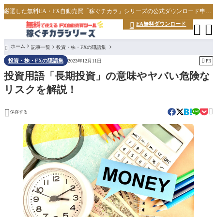
厳選した無料EA・FX自動売買「稼ぐチカラ」シリーズの公式ダウンロード申し込みサイト
EA無料ダウンロード



ホーム
記事一覧
投資・株・FXの隠語集

投資・株・FXの隠語集

2023年12月11日
PR
投資用語「長期投資」の意味やヤバい危険な
リスクを解説！


保存する