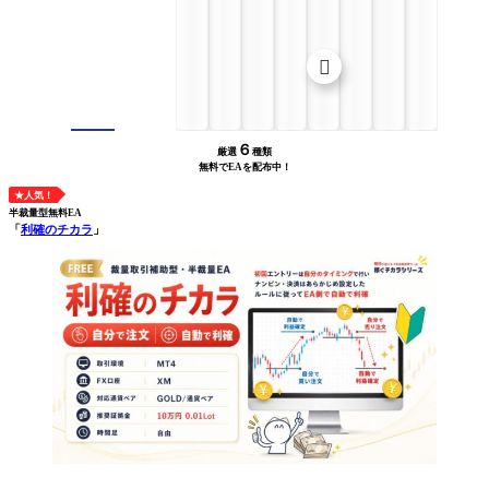

６
厳選
種類
無料でEAを配布中！
★人気！
半裁量型無料EA
「
利確のチカラ
」