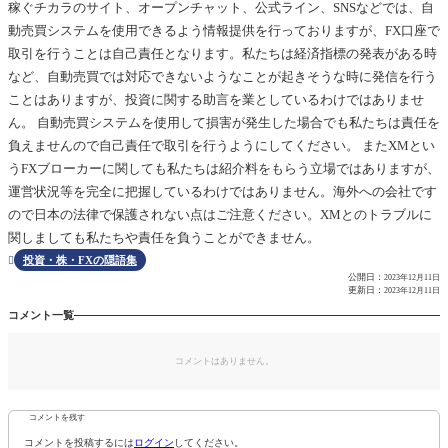
稼ぐチカラのサイト、オープンチャット、公式ライン、SNSなどでは、自
動売買システムを使用できるよう情報提供を行っておりますが、FX口座で
取引を行うことは自己責任となります。私たちは経済指標の発表がある時
など、自動売買では対応できないようなことが起きそうな時に発信を行う
ことはありますが、投資に関する助言を業としているわけではありませ
ん。 自動売買システムを使用して損害が発生した場合でも私たちは責任を
負えませんので自己責任で取引を行うようにしてください。 またXMとい
うFXブローカーに関しても私たちは紹介料をもらう立場ではありますが、
運営状況等を完全に把握しているわけではありません。海外への会社です
ので日本の法律で保護されない点はご注意ください。XMとのトラブルに
関しましても私たちや責任を負うことができません。
投資・株・FXの隠語集

公開日：
2023年12月11日
更新日：
2023年12月11日
コメント一覧
コメントはありません。
コメントを残す
コメントを投稿するには
ログイン
してください。