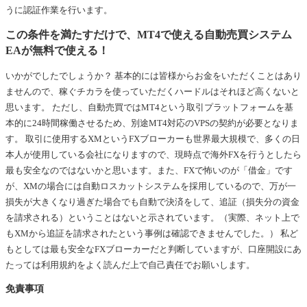
うに認証作業を行います。
この条件を満たすだけで、MT4で使える自動売買システム
EAが無料で使える！
いかがでしたでしょうか？ 基本的には皆様からお金をいただくことはあり
ませんので、稼ぐチカラを使っていただくハードルはそれほど高くないと
思います。 ただし、自動売買ではMT4という取引プラットフォームを基
本的に24時間稼働させるため、別途MT4対応のVPSの契約が必要となりま
す。 取引に使用するXMというFXブローカーも世界最大規模で、多くの日
本人が使用している会社になりますので、現時点で海外FXを行うとしたら
最も安全なのではないかと思います。また、FXで怖いのが「借金」です
が、XMの場合には自動ロスカットシステムを採用しているので、万が一
損失が大きくなり過ぎた場合でも自動で決済をして、追証（損失分の資金
を請求される）ということはないと示されています。（実際、ネット上で
もXMから追証を請求されたという事例は確認できませんでした。） 私ど
もとしては最も安全なFXブローカーだと判断していますが、口座開設にあ
たっては利用規約をよく読んだ上で自己責任でお願いします。
免責事項