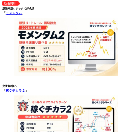
◎絶好調！
順張り型ロジックで好成績
「
モメンタム
」
定番無料EA
「
稼ぐチカラ２
」