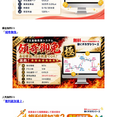
爆益無料EA
「
傾奇御免
」
人気無料EA
「
複利超加速２
」