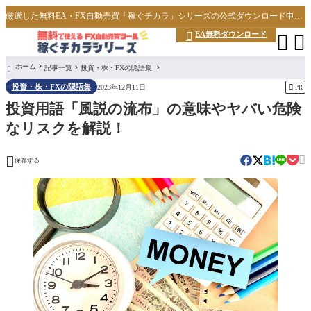
厳選した無料EA・FX自動売買「稼ぐチカラ」シリーズの公式ダウンロード申し込みサイト
EA無料ダウンロード



ホーム
記事一覧
投資・株・FXの隠語集

投資・株・FXの隠語集

2023年12月11日
PR
投資用語「風説の流布」の意味やヤバい危険
なリスクを解説！


保存する