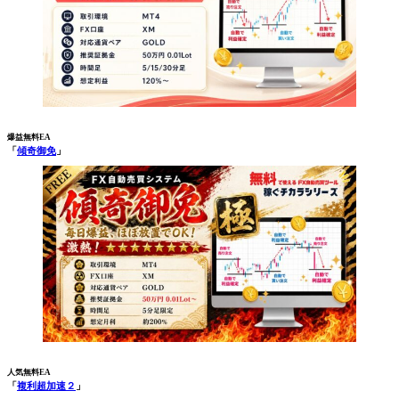
爆益無料EA
「
傾奇御免
」
人気無料EA
「
複利超加速２
」