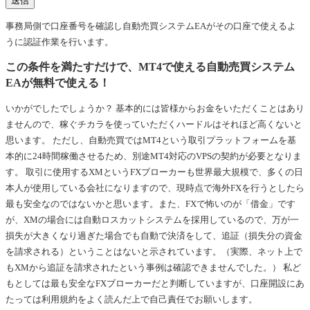
事務局側で口座番号を確認し自動売買システムEAがその口座で使えるよ
うに認証作業を行います。
この条件を満たすだけで、MT4で使える自動売買システム
EAが無料で使える！
いかがでしたでしょうか？ 基本的には皆様からお金をいただくことはあり
ませんので、稼ぐチカラを使っていただくハードルはそれほど高くないと
思います。 ただし、自動売買ではMT4という取引プラットフォームを基
本的に24時間稼働させるため、別途MT4対応のVPSの契約が必要となりま
す。 取引に使用するXMというFXブローカーも世界最大規模で、多くの日
本人が使用している会社になりますので、現時点で海外FXを行うとしたら
最も安全なのではないかと思います。また、FXで怖いのが「借金」です
が、XMの場合には自動ロスカットシステムを採用しているので、万が一
損失が大きくなり過ぎた場合でも自動で決済をして、追証（損失分の資金
を請求される）ということはないと示されています。（実際、ネット上で
もXMから追証を請求されたという事例は確認できませんでした。） 私ど
もとしては最も安全なFXブローカーだと判断していますが、口座開設にあ
たっては利用規約をよく読んだ上で自己責任でお願いします。