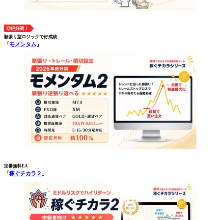
◎絶好調！
順張り型ロジックで好成績
「
モメンタム
」
定番無料EA
「
稼ぐチカラ２
」