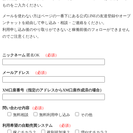
ものをご入力ください。
メールを使わない方はページの一番下にある公式LINEの友達登録やオープ
ンチャットを経由して申し込み・相談・ご連絡をください。
利用申し込み後のやり取りができないと稼働前後のフォローができません
のでご注意ください。
ニックネーム
匿名OK
（必須）
メールアドレス
（必須）
XM口座番号（指定のアドレスからXM口座作成済の場合）
問い合わせ内容
（必須）
無料相談
無料利用申し込み
その他
利用希望の自動売買システム
（必須）
稼ぐチカラ２
複利超加速２
増やすチカラ２