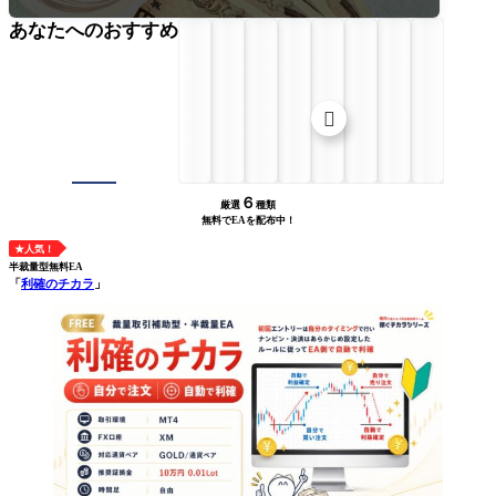
あなたへのおすすめ

６
厳選
種類
無料でEAを配布中！
★人気！
半裁量型無料EA
「
利確のチカラ
」