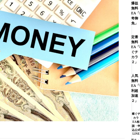
爆益
無料
EA「
奇御
免」
定番
無料
EA「
ぐチ
カラ
２」
人気
無料
EA「
利超
加速
２」
稼ぐ
カラ
EA相
談・
込公
LINE