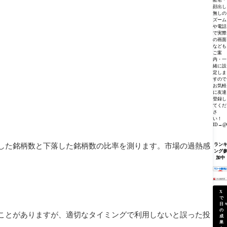
匿名・
顔出し
無しの
ズーム
や電話
で実際
の画面
なども
ご案
内・一
緒に設
定しま
すので
お気軽
に友達
登録し
てくだ
さ
い！
ID→@0
した銘柄数と下落した銘柄数の比率を測ります。市場の過熱感
ラン
ング
加中
X
で
日
の
ことがありますが、適切なタイミングで利用しないと誤った投
成
果