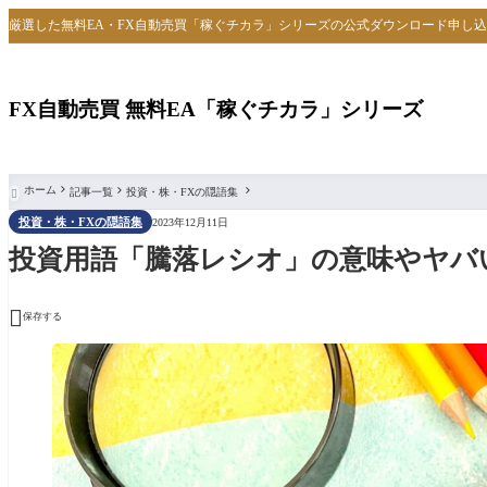
厳選した無料EA・FX自動売買「稼ぐチカラ」シリーズの公式ダウンロード申し
FX自動売買 無料EA「稼ぐチカラ」シリーズ
ホーム
記事一覧
投資・株・FXの隠語集

投資・株・FXの隠語集
2023年12月11日
投資用語「騰落レシオ」の意味やヤバ

保存する