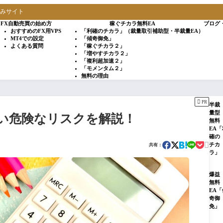
込みサイト
FX自動売買の始め方
稼ぐチカラ無料EA
ブログ
おすすめのFX用VPS
「利確のチカラ」（裁量取引補助型・半裁量EA）
MT4での設定
「傾奇御免」
よくある質問
「稼ぐチカラ２」
「増やすチカラ２」
「複利超加速２」
「モメンタム２」
無料の理由

PR
半裁
量型
い危険なリスクを解説！
無料
EA「
確の

チカ
共有：
ラ」
爆益
無料
EA「
奇御
免」