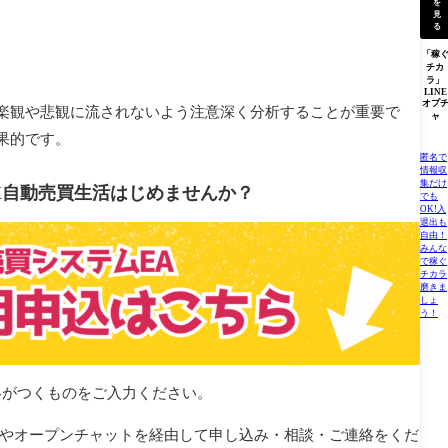
を
見
る
「稼
チカ
ラ」
LINE
オプ
楽観や悲観に流されないよう注意深く分析することが重要で
ャ
果的です。
匿名で
情報収
集だけ
X自動売買生活はじめませんか？
でも
OK!入
退出も
自由！
みんな
で稼ぐ
チカラ
磨きま
しょ
う！
絡がつくものをご入力ください。
録やオープンチャットを経由して申し込み・相談・ご連絡をくだ