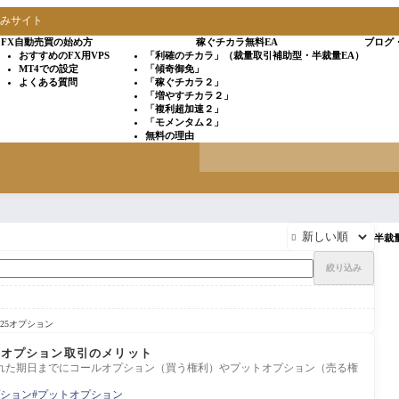
込みサイト
FX自動売買の始め方
稼ぐチカラ無料EA
ブログ
おすすめのFX用VPS
「利確のチカラ」（裁量取引補助型・半裁量EA）
MT4での設定
「傾奇御免」
よくある質問
「稼ぐチカラ２」
「増やすチカラ２」
「複利超加速２」
「モメンタム２」
無料の理由
半裁

絞り込み
225オプション
物オプション取引のメリット
れた期日までにコールオプション（買う権利）やプットオプション（売る権
ション
プットオプション