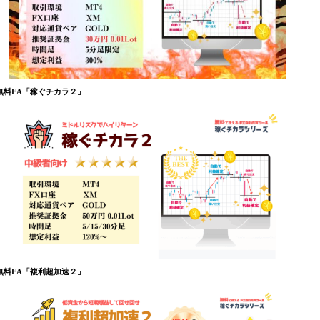
無料EA「稼ぐチカラ２」
無料EA「複利超加速２」