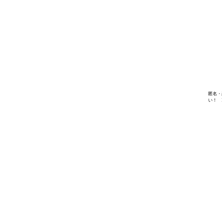
匿名・
い！ I