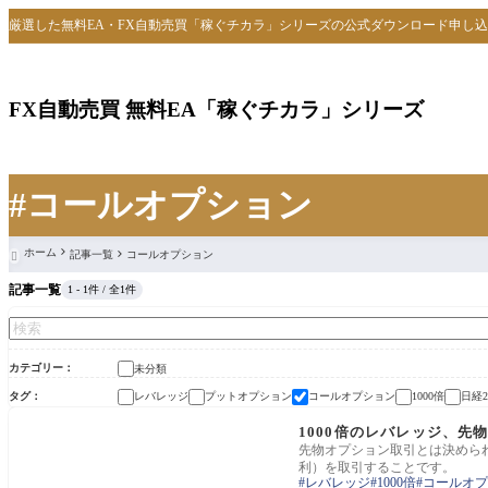
厳選した無料EA・FX自動売買「稼ぐチカラ」シリーズの公式ダウンロード申し
FX自動売買 無料EA「稼ぐチカラ」シリーズ
#コールオプション
ホーム
記事一覧
コールオプション

記事一覧
1 - 1件 / 全1件
カテゴリー
未分類
タグ
レバレッジ
プットオプション
コールオプション
1000倍
日経
未分類
1000倍のレバレッジ、先
先物オプション取引とは決めら
利）を取引することです。
レバレッジ
1000倍
コールオプ