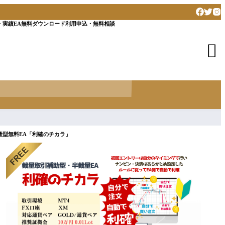
・実績
EA無料ダウンロード
利用申込・無料相談

量型無料EA「利確のチカラ」