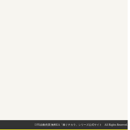

FX自動売買 無料EA「稼ぐチカラ」シリーズ公式サイト All Rights Reserved.