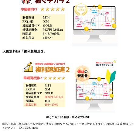
人気無料EA「複利超加速２」
稼ぐチカラEA相談・申込公式LINE
匿名・顔出し無しのズームや電話で実際の画面などもご案内・一緒に設定しますのでお気軽に友達登録して
ください！ ID→@091lmrrz