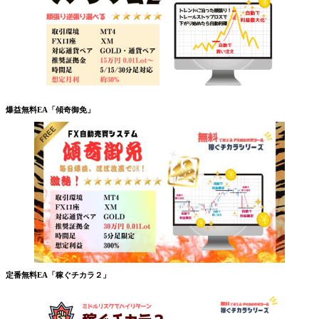
爆益無料EA「傾奇御免」
定番無料EA「稼ぐチカラ２」