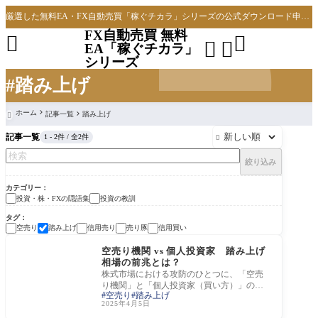
厳選した無料EA・FX自動売買「稼ぐチカラ」シリーズの公式ダウンロード申し込みサイト
FX自動売買 無料




EA「稼ぐチカラ」
シリーズ
#踏み上げ
ホーム
記事一覧
踏み上げ

記事一覧
1 - 2件 / 全2件

絞り込み
カテゴリー
投資・株・FXの隠語集
投資の教訓
タグ
空売り
踏み上げ
信用売り
売り豚
信用買い
投資・株・FXの隠語集
空売り機関 vs 個人投資家 踏み上げ
相場の前兆とは？
株式市場における攻防のひとつに、「空売
り機関」と「個人投資家（買い方）」の激
空売り
踏み上げ
しい戦いがある。空売り機関は、株価の下
2025年4月5日
落を見