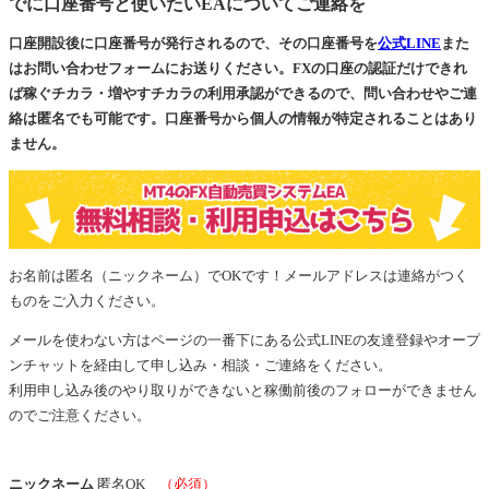
でに口座番号と使いたいEAについてご連絡を
口座開設後に口座番号が発行されるので、その口座番号を
公式LINE
また
はお問い合わせフォームにお送りください。FXの口座の認証だけできれ
ば稼ぐチカラ・増やすチカラの利用承認ができるので、問い合わせやご連
絡は匿名でも可能です。口座番号から個人の情報が特定されることはあり
ません。
お名前は匿名（ニックネーム）でOKです！メールアドレスは連絡がつく
ものをご入力ください。
メールを使わない方はページの一番下にある公式LINEの友達登録やオープ
ンチャットを経由して申し込み・相談・ご連絡をください。
利用申し込み後のやり取りができないと稼働前後のフォローができません
のでご注意ください。
ニックネーム
匿名OK
（必須）