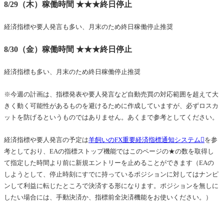
8/29（木）稼働時間 ★★★終日停止
経済指標や要人発言も多い、月末のため終日稼働停止推奨
8/30（金）稼働時間 ★★★終日停止
経済指標も多い、月末のため終日稼働停止推奨
※今週の計画は、指標発表や要人発言など自動売買の対応範囲を超えて大
きく動く可能性があるものを避けるために作成していますが、必ずロスカ
ットを防げるというものではありません。あくまで参考としてください。
経済指標や要人発言の予定は
羊飼いのFX重要経済指標通知システム
を参
考としており、EAの指標ストップ機能ではこのページの★の数を取得し
て指定した時間より前に新規エントリーを止めることができます（EAの
しようとして、停止時刻にすでに持っているポジションに対してはナンピ
ンして利益に転じたところで決済する形になります。ポジションを無しに
したい場合には、手動決済か、指標前全決済機能をお使いください。）