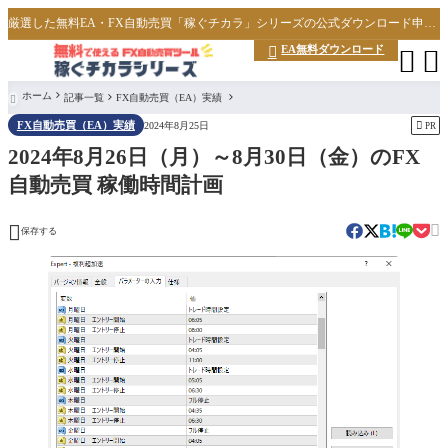
厳選した無料EA・FX自動売買「稼ぐチカラ」シリーズの公式ダウンロード申し込みサイト
EA無料ダウンロード



ホーム
記事一覧
FX自動売買（EA）実績

FX自動売買（EA）実績

2024年8月25日
PR
2024年8月26日（月）～8月30日（金）のFX
自動売買 稼働時間計画


保存する