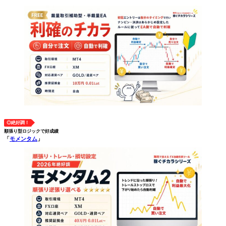
◎絶好調！
順張り型ロジックで好成績
「
モメンタム
」