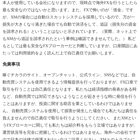
本人が使用している会社になりますので、現時点で海外FXを行うとしたら
最も安全なのではないかと思います。また、FXで怖いのが「借金」です
が、XMの場合には自動ロスカットシステムを採用しているので、万が一
損失が大きくなり過ぎた場合でも自動で決済をして、追証（損失分の資金
を請求される）ということはないと示されています。（実際、ネット上で
もXMから追証を請求されたという事例は確認できませんでした。） 私ど
もとしては最も安全なFXブローカーだと判断していますが、口座開設にあ
たっては利用規約をよく読んだ上で自己責任でお願いします。
免責事項
稼ぐチカラのサイト、オープンチャット、公式ライン、SNSなどでは、自
動売買システムを使用できるよう情報提供を行っておりますが、FX口座で
取引を行うことは自己責任となります。私たちは経済指標の発表がある時
など、自動売買では対応できないようなことが起きそうな時に発信を行う
ことはありますが、投資に関する助言を業としているわけではありませ
ん。 自動売買システムを使用して損害が発生した場合でも私たちは責任を
負えませんので自己責任で取引を行うようにしてください。 またXMとい
うFXブローカーに関しても私たちは紹介料をもらう立場ではありますが、
運営状況等を完全に把握しているわけではありません。海外への会社です
ので日本の法律で保護されない点はご注意ください。XMとのトラブルに