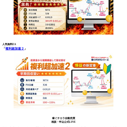
人気無料EA
「
複利超加速２
」
稼ぐチカラ自動売買
相談・申込公式LINE