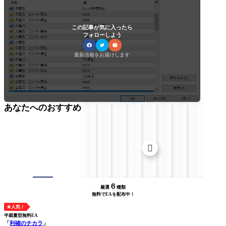
この記事が気に入ったら
フォローしよう
最新情報をお届けします
あなたへのおすすめ

６
厳選
種類
無料でEAを配布中！
★人気！
半裁量型無料EA
「
利確のチカラ
」