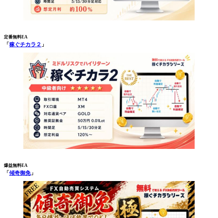
定番無料EA
「
稼ぐチカラ２
」
爆益無料EA
「
傾奇御免
」