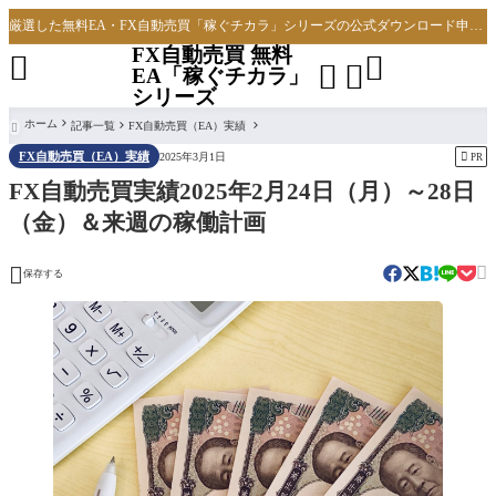
厳選した無料EA・FX自動売買「稼ぐチカラ」シリーズの公式ダウンロード申し込みサイト
FX自動売買 無料




EA「稼ぐチカラ」
シリーズ
ホーム
記事一覧
FX自動売買（EA）実績

FX自動売買（EA）実績

2025年3月1日
PR
FX自動売買実績2025年2月24日（月）～28日
（金）＆来週の稼働計画


保存する