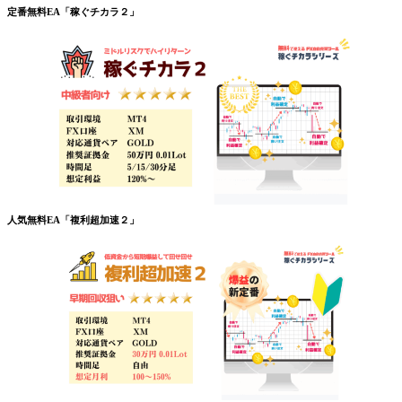
定番無料EA「稼ぐチカラ２」
人気無料EA「複利超加速２」