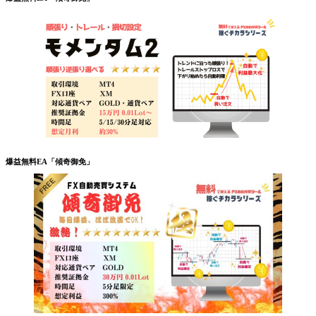
爆益無料EA「傾奇御免」