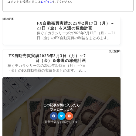
コメントを投稿するには
ログイン
してください。

前の記事
FX自動売買実績2025年2月17日（月）～
21日（金）＆来週の稼働計画
稼ぐチカラシリーズの2025年2月17日（月）～21
日（金）のFX自動売買の利益をまとめます。 20
25年2月24日（月）～28日（金）の自動売買の
次の記事

FX自動売買実績2025年3月3日（月）～7
日（金）＆来週の稼働計画
稼ぐチカラシリーズの2025年3月3日（月）～7日
（金）のFX自動売買の実績をまとめます。 2025
年3月10日（月）～14日（金）の自動売買の
この記事が気に入ったら
フォローしよう
最新情報をお届けします