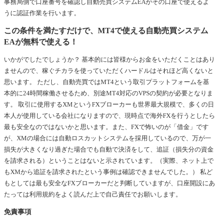
事務局側で口座番号を確認し自動売買システムEAがその口座で使えるよ
うに認証作業を行います。
この条件を満たすだけで、MT4で使える自動売買システム
EAが無料で使える！
いかがでしたでしょうか？ 基本的には皆様からお金をいただくことはあり
ませんので、稼ぐチカラを使っていただくハードルはそれほど高くないと
思います。 ただし、自動売買ではMT4という取引プラットフォームを基
本的に24時間稼働させるため、別途MT4対応のVPSの契約が必要となりま
す。 取引に使用するXMというFXブローカーも世界最大規模で、多くの日
本人が使用している会社になりますので、現時点で海外FXを行うとしたら
最も安全なのではないかと思います。また、FXで怖いのが「借金」です
が、XMの場合には自動ロスカットシステムを採用しているので、万が一
損失が大きくなり過ぎた場合でも自動で決済をして、追証（損失分の資金
を請求される）ということはないと示されています。（実際、ネット上で
もXMから追証を請求されたという事例は確認できませんでした。） 私ど
もとしては最も安全なFXブローカーだと判断していますが、口座開設にあ
たっては利用規約をよく読んだ上で自己責任でお願いします。
免責事項