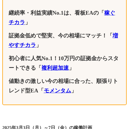
継続率・利益実績No.1は、看板EAの「
稼ぐ
チカラ
」
証拠金低めで堅実、今の相場にマッチ！
「
増
やすチカラ
」
初心者に人気No.1！10万円の証拠金からスタ
ートできる「
複利超加速
」
値動きの激しい今の相場に合った、順張りト
レンド型EA「
モメンタム
」
2025年3月3日（月）～7日（金）の稼働計画