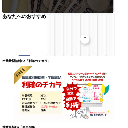
あなたへのおすすめ

半裁量型無料EA「利確のチカラ」
爆益無料EA「傾奇御免」