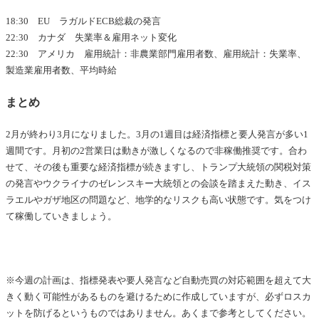
18:30 EU ラガルドECB総裁の発言
22:30 カナダ 失業率＆雇用ネット変化
22:30 アメリカ 雇用統計：非農業部門雇用者数、雇用統計：失業率、
製造業雇用者数、平均時給
まとめ
2月が終わり3月になりました。3月の1週目は経済指標と要人発言が多い1
週間です。月初の2営業日は動きが激しくなるので非稼働推奨です。合わ
せて、その後も重要な経済指標が続きますし、トランプ大統領の関税対策
の発言やウクライナのゼレンスキー大統領との会談を踏まえた動き、イス
ラエルやガザ地区の問題など、地学的なリスクも高い状態です。気をつけ
て稼働していきましょう。
※今週の計画は、指標発表や要人発言など自動売買の対応範囲を超えて大
きく動く可能性があるものを避けるために作成していますが、必ずロスカ
ットを防げるというものではありません。あくまで参考としてください。