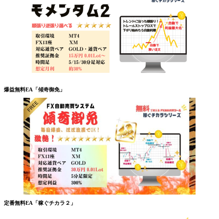
爆益無料EA「傾奇御免」
定番無料EA「稼ぐチカラ２」