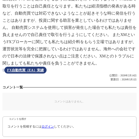
取引を行うことは自己責任となります。私たちは経済指標の発表がある時
など、自動売買では対応できないようなことが起きそうな時に発信を行う
ことはありますが、投資に関する助言を業としているわけではありませ
ん。 自動売買システムを使用して損害が発生した場合でも私たちは責任を
負えませんので自己責任で取引を行うようにしてください。 またXMとい
うFXブローカーに関しても私たちは紹介料をもらう立場ではありますが、
運営状況等を完全に把握しているわけではありません。海外への会社です
ので日本の法律で保護されない点はご注意ください。XMとのトラブルに
関しましても私たちや責任を負うことができません。
FX自動売買（EA）実績

公開日：
2026年2月14日
更新日：
2026年3月1日
コメント一覧
コメントはありません。
コメントを残す
コメントを投稿するには
ログイン
してください。