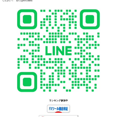
ください！ ID→@091lmrrz
ランキング参加中