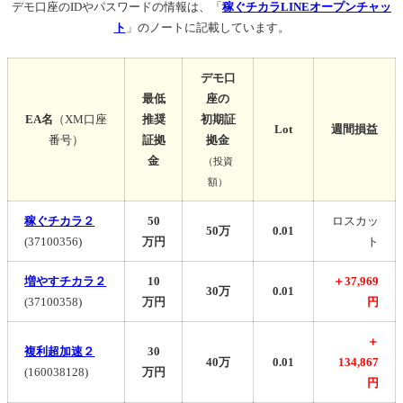
デモ口座のIDやパスワードの情報は、「
稼ぐチカラLINEオープンチャッ
ト
」のノートに記載しています。
デモ口
最低
座の
EA名
（XM口座
推奨
初期証
Lot
週間損益
番号）
証拠
拠金
金
（投資
額）
稼ぐチカラ２
50
ロスカッ
50万
0.01
(
37100356)
万円
ト
増やすチカラ２
10
＋37,969
30万
0.01
(
37100358)
万円
円
＋
複利超加速２
30
40万
0.01
134,867
(
160038128)
万円
円