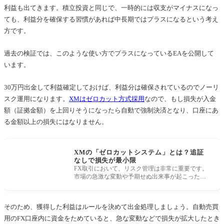
利益も出てきます。積立投資と同じで、一時的には収支がマイナスになっ
ても、利益分を確保する習慣があれば中長期ではプラスになるという考え
方です。
過去の検証では、このような使い方でプラスになっているEAを公開して
います。
30万円出金して利益確定しておけば、利益分は確保されているのでノーリ
スク運用になります。
XMはゼロカット方式採用
なので、もし損失が入金
額（証拠金額）を上回りそうになったら自動で強制決済となり、口座にあ
る金額以上の損失にはなりません。
XMの「ゼロカットシステム」とは？追証
なしで損失が最小限
FX取引において、リスク管理は非常に重要です。
市場の急激な変動や予期せぬ出来事が起こった
際、大きな損失を被る可能性がありま
そのため、獲得した利益はルールを決めて出金処理しましょう。自動売買
用のFX口座内に資金をためていると、急な変動などで損失が拡大したとき