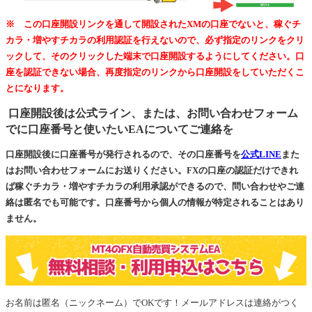
※ この口座開設リンクを通して開設されたXMの口座でないと、稼ぐチ
カラ・増やすチカラの利用認証を行えないので、必ず指定のリンクをクリ
ックして、そのクリックした端末で口座開設するようにしてください。口
座を認証できない場合、再度指定のリンクから口座開設をしていただくこ
とになります。
口座開設後は公式ライン、または、お問い合わせフォーム
でに口座番号と使いたいEAについてご連絡を
口座開設後に口座番号が発行されるので、その口座番号を
公式LINE
また
はお問い合わせフォームにお送りください。FXの口座の認証だけできれ
ば稼ぐチカラ・増やすチカラの利用承認ができるので、問い合わせやご連
絡は匿名でも可能です。口座番号から個人の情報が特定されることはあり
ません。
お名前は匿名（ニックネーム）でOKです！メールアドレスは連絡がつく