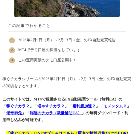
この記事でわかること
2026年2月9日（月）～2月13日（金）のFX自動売買報告
MT4でデモ口座の稼働をしています
この運用実績のデモ口座公開中！
稼ぐチカラシリーズの2026年2月9日（月）～2月13日（金）のFX自動売買
の実績をまとめます。
このサイトでは、MT4で稼働させるFX自動売買ツール（無料EA）の
「
稼ぐチカラ２
」「
増やすチカラ２
」「
複利超加速２
」「
モメンタム２
」
「
傾奇御免
」「
利確のチカラ（裁量補助EA）
」
の無料ダウンロード・利
用申し込みが可能です。
「稼ぐチカラ」LINEオプチャはこちら！匿名で情報収集だけでもOK!