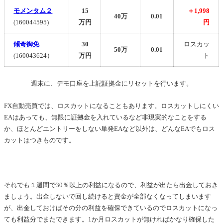
モメンタム２
15
＋1,998
40万
0.01
(160044595)
万円
円
傾奇御免
30
ロスカッ
50万
0.01
(160043624）
万円
ト
週末に、デモ口座を上記証拠金にリセットを行います。
FX自動売買では、ロスカットになることもあります。ロスカットしにくい
EAはあっても、無限に証拠金を入れているなど非現実的なことをする
か、ほとんどエントリーをしない単発EAなど以外は、どんなEAでもロス
カットはつきものです。
それでも１週間で30％以上の利益になるので、利益が出たら出金しておき
ましょう。出金しないで回し続けると資金が全部なくなってしまいます
が、出金しておけばその分の利益を確保できているのでロスカットになっ
ても利益分でまたできます。1か月ロスカットが無ければかなり確保した