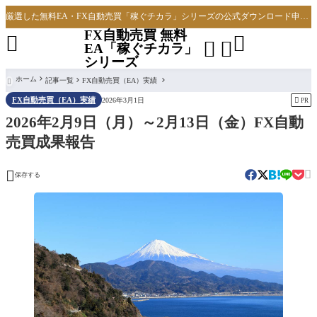
厳選した無料EA・FX自動売買「稼ぐチカラ」シリーズの公式ダウンロード申し込みサイト
FX自動売買 無料




EA「稼ぐチカラ」
シリーズ
ホーム
記事一覧
FX自動売買（EA）実績

FX自動売買（EA）実績

2026年3月1日
PR
2026年2月9日（月）～2月13日（金）FX自動
売買成果報告


保存する