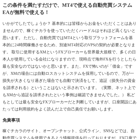
この条件を満たすだけで、MT4で使える自動売買システム
EAが無料で使える！
いかがでしたでしょうか？ 基本的には皆様からお金をいただくことはあり
ませんので、稼ぐチカラを使っていただくハードルはそれほど高くないと
思います。 ただし、自動売買ではMT4という取引プラットフォームを基
本的に24時間稼働させるため、別途MT4対応のVPSの契約が必要となりま
す。 取引に使用するXMというFXブローカーも世界最大規模で、多くの日
本人が使用している会社になりますので、現時点で海外FXを行うとしたら
最も安全なのではないかと思います。また、FXで怖いのが「借金」です
が、XMの場合には自動ロスカットシステムを採用しているので、万が一
損失が大きくなり過ぎた場合でも自動で決済をして、追証（損失分の資金
を請求される）ということはないと示されています。（実際、ネット上で
もXMから追証を請求されたという事例は確認できませんでした。） 私ど
もとしては最も安全なFXブローカーだと判断していますが、口座開設にあ
たっては利用規約をよく読んだ上で自己責任でお願いします。
免責事項
稼ぐチカラのサイト、オープンチャット、公式ライン、SNSなどでは、自
動売買システムを使用できるよう情報提供を行っておりますが、FX口座で