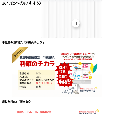
あなたへのおすすめ

半裁量型無料EA「利確のチカラ」
爆益無料EA「傾奇御免」