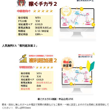
人気無料EA「複利超加速２」
稼ぐチカラEA相談・申込公式LINE
匿名・顔出し無しのズームや電話で実際の画面などもご案内・一緒に設定しますのでお気軽に友達登録して
ください！ ID→@091lmrrz