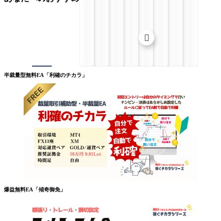

半裁量型無料EA「利確のチカラ」
爆益無料EA「傾奇御免」