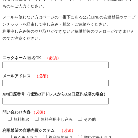
ものをご入力ください。
メールを使わない方はページの一番下にある公式LINEの友達登録やオープ
ンチャットを経由して申し込み・相談・ご連絡をください。
利用申し込み後のやり取りができないと稼働前後のフォローができません
のでご注意ください。
ニックネーム
匿名OK
（必須）
メールアドレス
（必須）
XM口座番号（指定のアドレスからXM口座作成済の場合）
問い合わせ内容
（必須）
無料相談
無料利用申し込み
その他
利用希望の自動売買システム
（必須）
稼ぐチカラ２
複利超加速２
増やすチカラ２