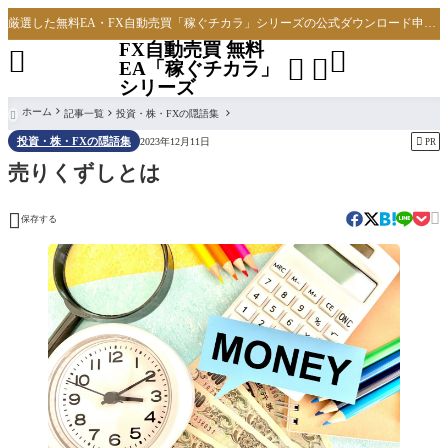
厳選した無料EA・FX自動売買「稼ぐチカラ」シリーズの公式ダウンロード申し込みサイト
FX自動売買 無料




EA「稼ぐチカラ」
シリーズ
ホーム
記事一覧
投資・株・FXの隠語集

投資・株・FXの隠語集

2023年12月11日
PR
売りくずしとは


保存する