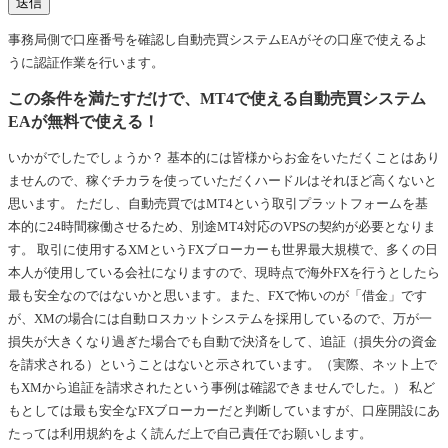
事務局側で口座番号を確認し自動売買システムEAがその口座で使えるよ
うに認証作業を行います。
この条件を満たすだけで、MT4で使える自動売買システム
EAが無料で使える！
いかがでしたでしょうか？ 基本的には皆様からお金をいただくことはあり
ませんので、稼ぐチカラを使っていただくハードルはそれほど高くないと
思います。 ただし、自動売買ではMT4という取引プラットフォームを基
本的に24時間稼働させるため、別途MT4対応のVPSの契約が必要となりま
す。 取引に使用するXMというFXブローカーも世界最大規模で、多くの日
本人が使用している会社になりますので、現時点で海外FXを行うとしたら
最も安全なのではないかと思います。また、FXで怖いのが「借金」です
が、XMの場合には自動ロスカットシステムを採用しているので、万が一
損失が大きくなり過ぎた場合でも自動で決済をして、追証（損失分の資金
を請求される）ということはないと示されています。（実際、ネット上で
もXMから追証を請求されたという事例は確認できませんでした。） 私ど
もとしては最も安全なFXブローカーだと判断していますが、口座開設にあ
たっては利用規約をよく読んだ上で自己責任でお願いします。