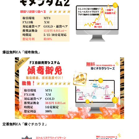
爆益無料EA「傾奇御免」
定番無料EA「稼ぐチカラ２」