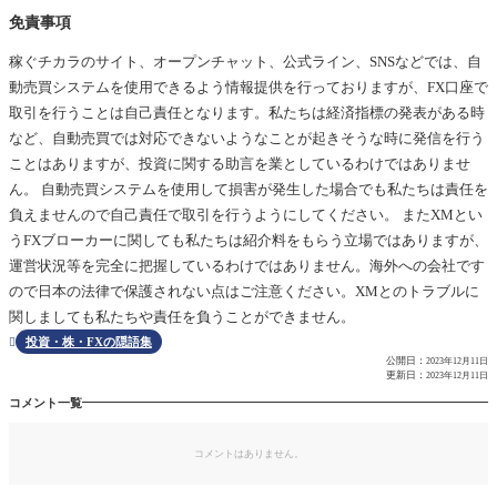
免責事項
稼ぐチカラのサイト、オープンチャット、公式ライン、SNSなどでは、自
動売買システムを使用できるよう情報提供を行っておりますが、FX口座で
取引を行うことは自己責任となります。私たちは経済指標の発表がある時
など、自動売買では対応できないようなことが起きそうな時に発信を行う
ことはありますが、投資に関する助言を業としているわけではありませ
ん。 自動売買システムを使用して損害が発生した場合でも私たちは責任を
負えませんので自己責任で取引を行うようにしてください。 またXMとい
うFXブローカーに関しても私たちは紹介料をもらう立場ではありますが、
運営状況等を完全に把握しているわけではありません。海外への会社です
ので日本の法律で保護されない点はご注意ください。XMとのトラブルに
関しましても私たちや責任を負うことができません。
投資・株・FXの隠語集

公開日：
2023年12月11日
更新日：
2023年12月11日
コメント一覧
コメントはありません。