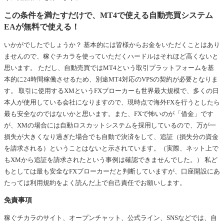
この条件を満たすだけで、MT4で使える自動売買システム
EAが無料で使える！
いかがでしたでしょうか？ 基本的には皆様からお金をいただくことはあり
ませんので、稼ぐチカラを使っていただくハードルはそれほど高くないと
思います。 ただし、自動売買ではMT4という取引プラットフォームを基
本的に24時間稼働させるため、別途MT4対応のVPSの契約が必要となりま
す。 取引に使用するXMというFXブローカーも世界最大規模で、多くの日
本人が使用している会社になりますので、現時点で海外FXを行うとしたら
最も安全なのではないかと思います。また、FXで怖いのが「借金」です
が、XMの場合には自動ロスカットシステムを採用しているので、万が一
損失が大きくなり過ぎた場合でも自動で決済をして、追証（損失分の資金
を請求される）ということはないと示されています。（実際、ネット上で
もXMから追証を請求されたという事例は確認できませんでした。） 私ど
もとしては最も安全なFXブローカーだと判断していますが、口座開設にあ
たっては利用規約をよく読んだ上で自己責任でお願いします。
免責事項
稼ぐチカラのサイト、オープンチャット、公式ライン、SNSなどでは、自