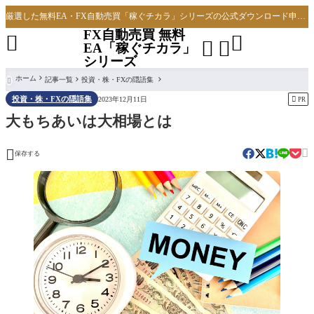
厳選した無料EA・FX自動売買「稼ぐチカラ」シリーズの公式ダウンロード申し込みサイト
FX自動売買 無料




EA「稼ぐチカラ」
シリーズ
ホーム
記事一覧
投資・株・FXの隠語集

投資・株・FXの隠語集

2023年12月11日
PR
大もちあいは大相場とは


保存する