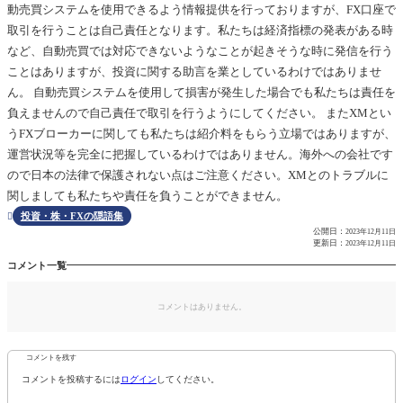
動売買システムを使用できるよう情報提供を行っておりますが、FX口座で
取引を行うことは自己責任となります。私たちは経済指標の発表がある時
など、自動売買では対応できないようなことが起きそうな時に発信を行う
ことはありますが、投資に関する助言を業としているわけではありませ
ん。 自動売買システムを使用して損害が発生した場合でも私たちは責任を
負えませんので自己責任で取引を行うようにしてください。 またXMとい
うFXブローカーに関しても私たちは紹介料をもらう立場ではありますが、
運営状況等を完全に把握しているわけではありません。海外への会社です
ので日本の法律で保護されない点はご注意ください。XMとのトラブルに
関しましても私たちや責任を負うことができません。
投資・株・FXの隠語集

公開日：
2023年12月11日
更新日：
2023年12月11日
コメント一覧
コメントはありません。
コメントを残す
コメントを投稿するには
ログイン
してください。