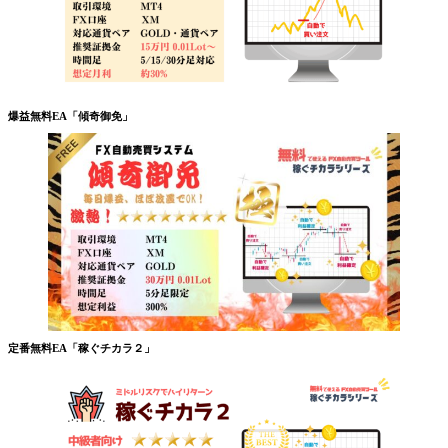
爆益無料EA「傾奇御免」
定番無料EA「稼ぐチカラ２」