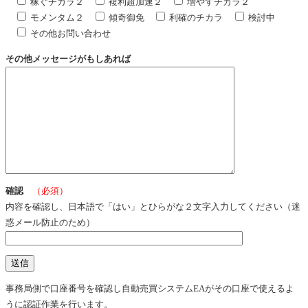
稼ぐチカラ２
複利超加速２
増やすチカラ２
モメンタム２
傾奇御免
利確のチカラ
検討中
その他お問い合わせ
その他メッセージがもしあれば
確認
（必須）
内容を確認し、日本語で「はい」とひらがな２文字入力してください（迷
惑メール防止のため）
事務局側で口座番号を確認し自動売買システムEAがその口座で使えるよ
うに認証作業を行います。