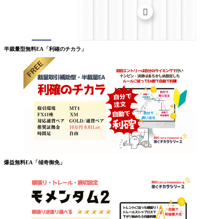

半裁量型無料EA「利確のチカラ」
爆益無料EA「傾奇御免」