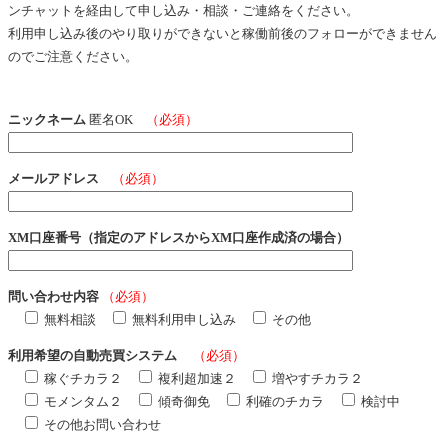
ンチャットを経由して申し込み・相談・ご連絡をください。
利用申し込み後のやり取りができないと稼働前後のフォローができません
のでご注意ください。
ニックネーム
匿名OK
（必須）
メールアドレス
（必須）
XM口座番号（指定のアドレスからXM口座作成済の場合）
問い合わせ内容
（必須）
無料相談
無料利用申し込み
その他
利用希望の自動売買システム
（必須）
稼ぐチカラ２
複利超加速２
増やすチカラ２
モメンタム２
傾奇御免
利確のチカラ
検討中
その他お問い合わせ