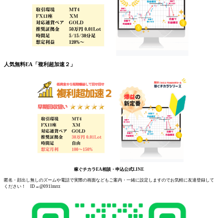
人気無料EA「複利超加速２」
稼ぐチカラEA相談・申込公式LINE
匿名・顔出し無しのズームや電話で実際の画面などもご案内・一緒に設定しますのでお気軽に友達登録して
ください！ ID→@091lmrrz