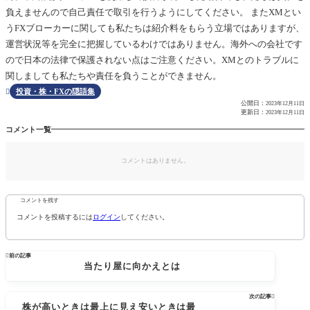
負えませんので自己責任で取引を行うようにしてください。 またXMとい
うFXブローカーに関しても私たちは紹介料をもらう立場ではありますが、
運営状況等を完全に把握しているわけではありません。海外への会社です
ので日本の法律で保護されない点はご注意ください。XMとのトラブルに
関しましても私たちや責任を負うことができません。
投資・株・FXの隠語集

公開日：
2023年12月11日
更新日：
2023年12月11日
コメント一覧
コメントはありません。
コメントを残す
コメントを投稿するには
ログイン
してください。

前の記事
当たり屋に向かえとは
次の記事

株が高いときは最上に見え安いときは最