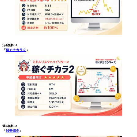
定番無料EA
「
稼ぐチカラ２
」
爆益無料EA
「
傾奇御免
」