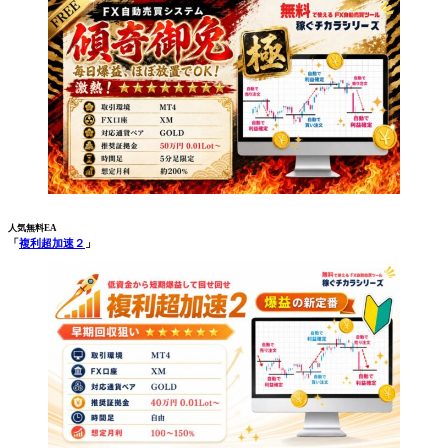
人気無料EA
「
複利超加速２
」