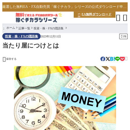
厳選した無料EA・FX自動売買「稼ぐチカラ」シリーズの公式ダウンロード申し込みサイト
EA無料ダウンロード



ホーム
記事一覧
投資・株・FXの隠語集

投資・株・FXの隠語集

2023年12月11日
PR
当たり屋につけとは


保存する