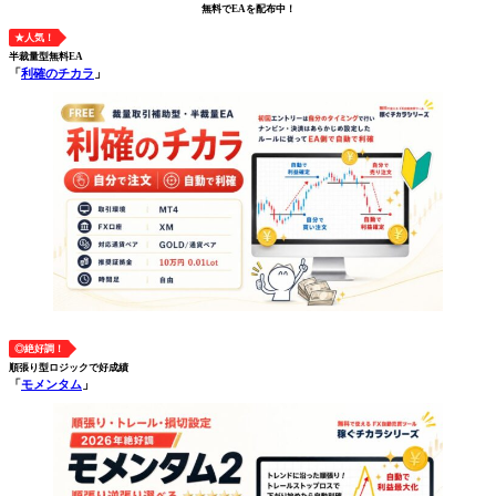
無料でEAを配布中！
★人気！
半裁量型無料EA
「
利確のチカラ
」
◎絶好調！
順張り型ロジックで好成績
「
モメンタム
」