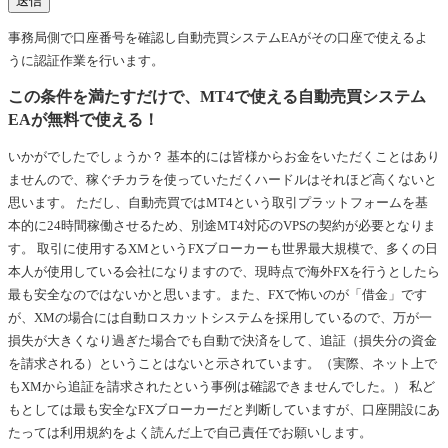
事務局側で口座番号を確認し自動売買システムEAがその口座で使えるよ
うに認証作業を行います。
この条件を満たすだけで、MT4で使える自動売買システム
EAが無料で使える！
いかがでしたでしょうか？ 基本的には皆様からお金をいただくことはあり
ませんので、稼ぐチカラを使っていただくハードルはそれほど高くないと
思います。 ただし、自動売買ではMT4という取引プラットフォームを基
本的に24時間稼働させるため、別途MT4対応のVPSの契約が必要となりま
す。 取引に使用するXMというFXブローカーも世界最大規模で、多くの日
本人が使用している会社になりますので、現時点で海外FXを行うとしたら
最も安全なのではないかと思います。また、FXで怖いのが「借金」です
が、XMの場合には自動ロスカットシステムを採用しているので、万が一
損失が大きくなり過ぎた場合でも自動で決済をして、追証（損失分の資金
を請求される）ということはないと示されています。（実際、ネット上で
もXMから追証を請求されたという事例は確認できませんでした。） 私ど
もとしては最も安全なFXブローカーだと判断していますが、口座開設にあ
たっては利用規約をよく読んだ上で自己責任でお願いします。