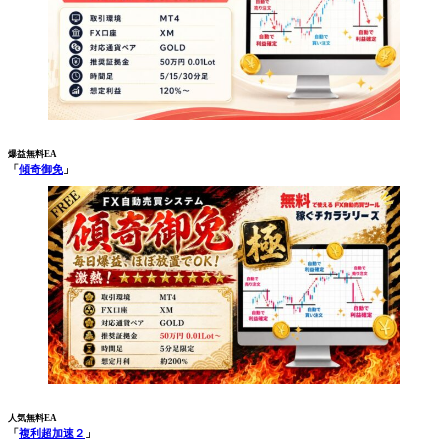
爆益無料EA
「
傾奇御免
」
人気無料EA
「
複利超加速２
」