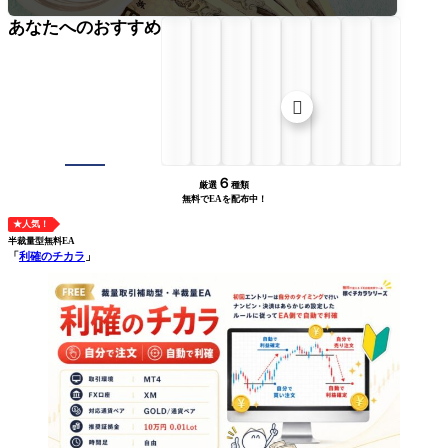
あなたへのおすすめ

６
厳選
種類
無料でEAを配布中！
★人気！
半裁量型無料EA
「
利確のチカラ
」