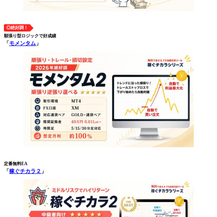
◎絶好調！
順張り型ロジックで好成績
「
モメンタム
」
定番無料EA
「
稼ぐチカラ２
」