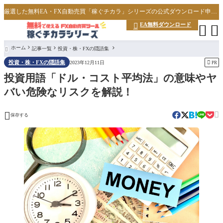
厳選した無料EA・FX自動売買「稼ぐチカラ」シリーズの公式ダウンロード申し込みサイト
EA無料ダウンロード



ホーム
記事一覧
投資・株・FXの隠語集

投資・株・FXの隠語集

2023年12月11日
PR
投資用語「ドル・コスト平均法」の意味やヤ
バい危険なリスクを解説！


保存する