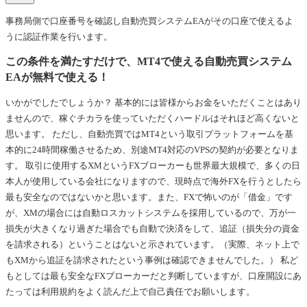
事務局側で口座番号を確認し自動売買システムEAがその口座で使えるよ
うに認証作業を行います。
この条件を満たすだけで、MT4で使える自動売買システム
EAが無料で使える！
いかがでしたでしょうか？ 基本的には皆様からお金をいただくことはあり
ませんので、稼ぐチカラを使っていただくハードルはそれほど高くないと
思います。 ただし、自動売買ではMT4という取引プラットフォームを基
本的に24時間稼働させるため、別途MT4対応のVPSの契約が必要となりま
す。 取引に使用するXMというFXブローカーも世界最大規模で、多くの日
本人が使用している会社になりますので、現時点で海外FXを行うとしたら
最も安全なのではないかと思います。また、FXで怖いのが「借金」です
が、XMの場合には自動ロスカットシステムを採用しているので、万が一
損失が大きくなり過ぎた場合でも自動で決済をして、追証（損失分の資金
を請求される）ということはないと示されています。（実際、ネット上で
もXMから追証を請求されたという事例は確認できませんでした。） 私ど
もとしては最も安全なFXブローカーだと判断していますが、口座開設にあ
たっては利用規約をよく読んだ上で自己責任でお願いします。