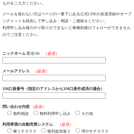
ものをご入力ください。
メールを使わない方はページの一番下にある公式LINEの友達登録やオープ
ンチャットを経由して申し込み・相談・ご連絡をください。
利用申し込み後のやり取りができないと稼働前後のフォローができません
のでご注意ください。
ニックネーム
匿名OK
（必須）
メールアドレス
（必須）
XM口座番号（指定のアドレスからXM口座作成済の場合）
問い合わせ内容
（必須）
無料相談
無料利用申し込み
その他
利用希望の自動売買システム
（必須）
稼ぐチカラ２
複利超加速２
増やすチカラ２