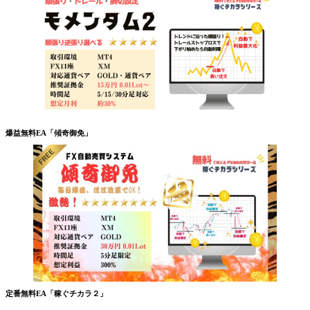
爆益無料EA「傾奇御免」
定番無料EA「稼ぐチカラ２」