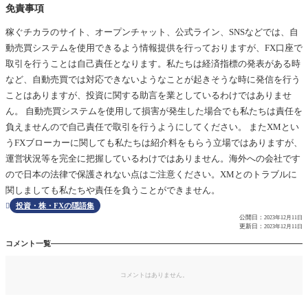
免責事項
稼ぐチカラのサイト、オープンチャット、公式ライン、SNSなどでは、自
動売買システムを使用できるよう情報提供を行っておりますが、FX口座で
取引を行うことは自己責任となります。私たちは経済指標の発表がある時
など、自動売買では対応できないようなことが起きそうな時に発信を行う
ことはありますが、投資に関する助言を業としているわけではありませ
ん。 自動売買システムを使用して損害が発生した場合でも私たちは責任を
負えませんので自己責任で取引を行うようにしてください。 またXMとい
うFXブローカーに関しても私たちは紹介料をもらう立場ではありますが、
運営状況等を完全に把握しているわけではありません。海外への会社です
ので日本の法律で保護されない点はご注意ください。XMとのトラブルに
関しましても私たちや責任を負うことができません。
投資・株・FXの隠語集

公開日：
2023年12月11日
更新日：
2023年12月11日
コメント一覧
コメントはありません。