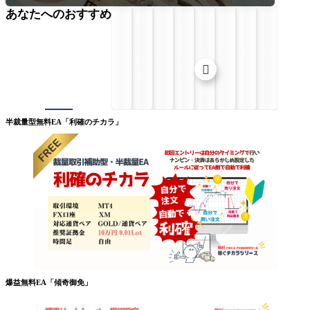
あなたへのおすすめ

半裁量型無料EA「利確のチカラ」
爆益無料EA「傾奇御免」