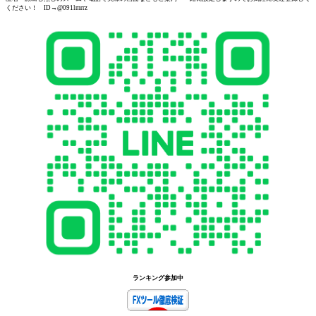
ください！ ID→@091lmrrz
ランキング参加中