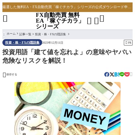
厳選した無料EA・FX自動売買「稼ぐチカラ」シリーズの公式ダウンロード申し込みサイト
FX自動売買 無料




EA「稼ぐチカラ」
シリーズ
ホーム
記事一覧
投資・株・FXの隠語集

投資・株・FXの隠語集

2023年12月11日
PR
投資用語「建て値を忘れよ」の意味やヤバい
危険なリスクを解説！


保存する