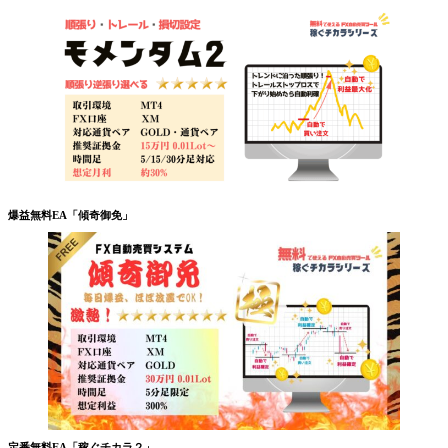
爆益無料EA「傾奇御免」
定番無料EA「稼ぐチカラ２」