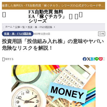
厳選した無料EA・FX自動売買「稼ぐチカラ」シリーズの公式ダウンロード申し込みサイト
FX自動売買 無料




EA「稼ぐチカラ」
シリーズ
ホーム
記事一覧
投資・株・FXの隠語集

投資・株・FXの隠語集

2023年12月11日
PR
投資用語「投信組み入れ株」の意味やヤバい
危険なリスクを解説！


保存する