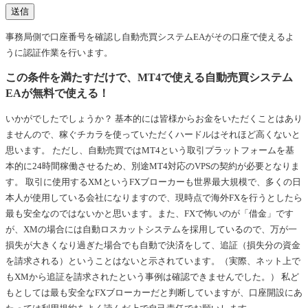
事務局側で口座番号を確認し自動売買システムEAがその口座で使えるよ
うに認証作業を行います。
この条件を満たすだけで、MT4で使える自動売買システム
EAが無料で使える！
いかがでしたでしょうか？ 基本的には皆様からお金をいただくことはあり
ませんので、稼ぐチカラを使っていただくハードルはそれほど高くないと
思います。 ただし、自動売買ではMT4という取引プラットフォームを基
本的に24時間稼働させるため、別途MT4対応のVPSの契約が必要となりま
す。 取引に使用するXMというFXブローカーも世界最大規模で、多くの日
本人が使用している会社になりますので、現時点で海外FXを行うとしたら
最も安全なのではないかと思います。また、FXで怖いのが「借金」です
が、XMの場合には自動ロスカットシステムを採用しているので、万が一
損失が大きくなり過ぎた場合でも自動で決済をして、追証（損失分の資金
を請求される）ということはないと示されています。（実際、ネット上で
もXMから追証を請求されたという事例は確認できませんでした。） 私ど
もとしては最も安全なFXブローカーだと判断していますが、口座開設にあ