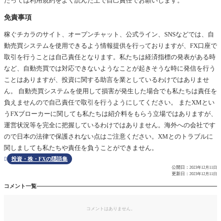
たっては利用規約をよく読んだ上で自己責任でお願いします。
免責事項
稼ぐチカラのサイト、オープンチャット、公式ライン、SNSなどでは、自
動売買システムを使用できるよう情報提供を行っておりますが、FX口座で
取引を行うことは自己責任となります。私たちは経済指標の発表がある時
など、自動売買では対応できないようなことが起きそうな時に発信を行う
ことはありますが、投資に関する助言を業としているわけではありませ
ん。 自動売買システムを使用して損害が発生した場合でも私たちは責任を
負えませんので自己責任で取引を行うようにしてください。 またXMとい
うFXブローカーに関しても私たちは紹介料をもらう立場ではありますが、
運営状況等を完全に把握しているわけではありません。海外への会社です
ので日本の法律で保護されない点はご注意ください。XMとのトラブルに
関しましても私たちや責任を負うことができません。
投資・株・FXの隠語集

公開日：
2023年12月11日
更新日：
2023年12月11日
コメント一覧
コメントはありません。