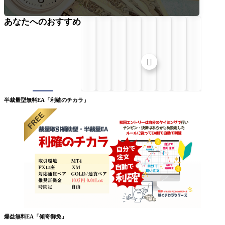
あなたへのおすすめ

半裁量型無料EA「利確のチカラ」
爆益無料EA「傾奇御免」