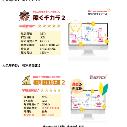
人気無料EA「複利超加速２」
稼ぐチカラEA相談・申込公式LINE