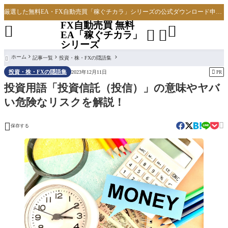
厳選した無料EA・FX自動売買「稼ぐチカラ」シリーズの公式ダウンロード申し込みサイト
FX自動売買 無料




EA「稼ぐチカラ」
シリーズ
ホーム
記事一覧
投資・株・FXの隠語集

投資・株・FXの隠語集

2023年12月11日
PR
投資用語「投資信託（投信）」の意味やヤバ
い危険なリスクを解説！


保存する