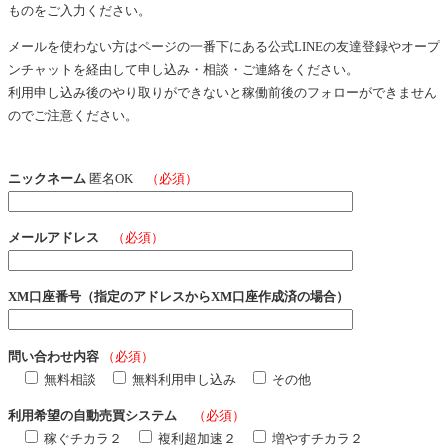
ものをご入力ください。
メールを使わない方はページの一番下にある公式LINEの友達登録やオープ
ンチャットを経由して申し込み・相談・ご連絡をください。
利用申し込み後のやり取りができないと稼働前後のフォローができません
のでご注意ください。
ニックネーム
匿名OK
（必須）
メールアドレス
（必須）
XM口座番号（指定のアドレスからXM口座作成済の場合）
問い合わせ内容
（必須）
無料相談
無料利用申し込み
その他
利用希望の自動売買システム
（必須）
稼ぐチカラ２
複利超加速２
増やすチカラ２