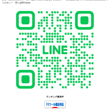
ください！ ID→@091lmrrz
ランキング参加中