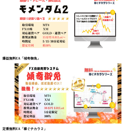
爆益無料EA「傾奇御免」
定番無料EA「稼ぐチカラ２」