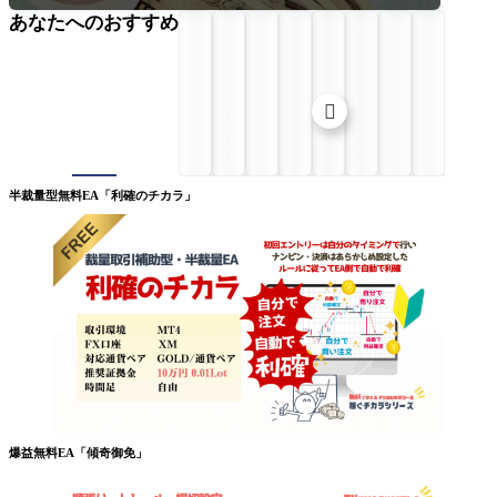
あなたへのおすすめ

半裁量型無料EA「利確のチカラ」
爆益無料EA「傾奇御免」