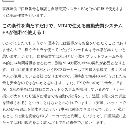
事務局側で口座番号を確認し自動売買システムEAがその口座で使えるよ
うに認証作業を行います。
この条件を満たすだけで、MT4で使える自動売買システム
EAが無料で使える！
いかがでしたでしょうか？ 基本的には皆様からお金をいただくことはあり
ませんので、稼ぐチカラを使っていただくハードルはそれほど高くないと
思います。 ただし、自動売買ではMT4という取引プラットフォームを基
本的に24時間稼働させるため、別途MT4対応のVPSの契約が必要となりま
す。 取引に使用するXMというFXブローカーも世界最大規模で、多くの日
本人が使用している会社になりますので、現時点で海外FXを行うとしたら
最も安全なのではないかと思います。また、FXで怖いのが「借金」です
が、XMの場合には自動ロスカットシステムを採用しているので、万が一
損失が大きくなり過ぎた場合でも自動で決済をして、追証（損失分の資金
を請求される）ということはないと示されています。（実際、ネット上で
もXMから追証を請求されたという事例は確認できませんでした。） 私ど
もとしては最も安全なFXブローカーだと判断していますが、口座開設にあ
たっては利用規約をよく読んだ上で自己責任でお願いします。