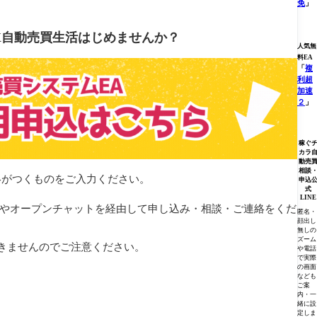
免
」
X自動売買生活はじめませんか？
人気無
料EA
「
複
利超
加速
２
」
稼ぐ
カラ
動売
相談
絡がつくものをご入力ください。
申込
式
LINE
録やオープンチャットを経由して申し込み・相談・ご連絡をくだ
匿名・
顔出し
無しの
ズーム
きませんのでご注意ください。
や電話
で実際
の画面
なども
ご案
内・一
緒に設
定しま