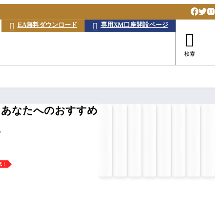
EA無料ダウンロード
専用XM口座開設ページ



検索
あなたへのおすすめ
で
気！