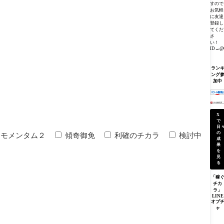
すので
お気軽
に友達
登録し
てくだ
さ
い！
ID→@0
ラン
ング
加中
X
で
日
の
モメンタム２
傾奇御免
利確のチカラ
検討中
成
果
を
見
る
「稼
チカ
ラ」
LINE
オプ
ャ