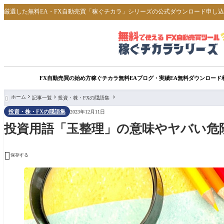
厳選した無料EA・FX自動売買「稼ぐチカラ」シリーズの公式ダウンロード申し
FX自動売買の始め方
稼ぐチカラ無料EA
ブログ・実績
EA無料ダウンロード
ホーム
記事一覧
投資・株・FXの隠語集

投資・株・FXの隠語集
2023年12月11日
投資用語「玉整理」の意味やヤバい危

保存する