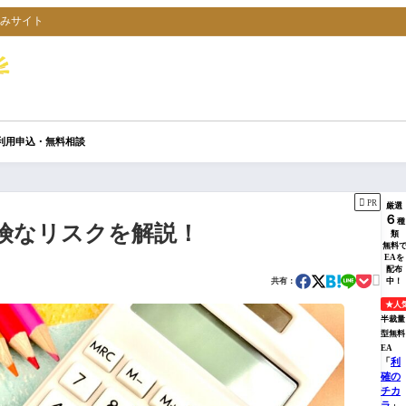
込みサイト
利用申込・無料相談

PR
厳選
６
種
険なリスクを解説！
類
無料
EAを
配布

共有：
中！
★人
半裁量
型無料
EA
「
利
確の
チカ
ラ
」