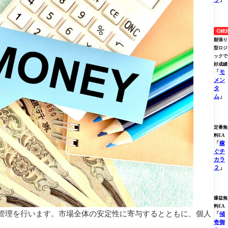
◎絶
順張り
型ロジ
ックで
好成績
「
モ
メン
タ
ム
」
定番無
料EA
「
稼
ぐチ
カラ
２
」
爆益無
料EA
管理を行います。市場全体の安定性に寄与するとともに、個人
「
傾
奇御