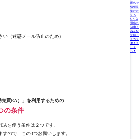
匿名で
情報収
集だけ
でも
OK!入
退出も
自由！
みんな
で稼ぐ
さい（迷惑メール防止のため）
チカラ
磨きま
しょ
う！
動売買EA）」を利用するための
つの条件
EAを使う条件は２つです。
ますので、この3つお願いします。